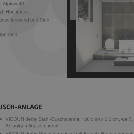
n Alpinweiß
zit Hochglanz
asseitenwand und Stahl-
pülrand
USCH-ANLAGE
VIGOUR derby Stahl-Duschwanne, 120 x 90 x 3,5 cm, weiß, Ab
Ablaufgarnitur, verchromt
VIGOUR derby Renovierungsset mit Aufputz-Brausethermostat