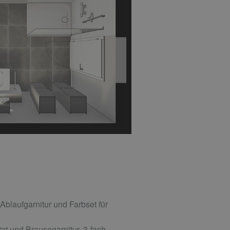
laufgarnitur und Farbset für
 und Brausegarnitur, 3-fach,