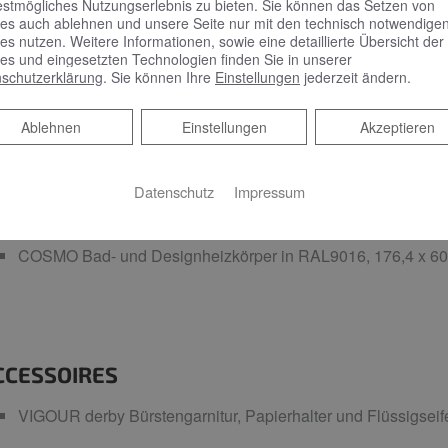
estmögliches Nutzungserlebnis zu bieten. Sie können das Setzen von
VIGOUR clivia Wand-Tiefspül-WC ohne Spülrand, weiß, mit c
es auch ablehnen und unsere Seite nur mit den technisch notwendige
in weiß mit Edelstahl-Scharnieren sowie Schallschutzset
es nutzen. Weitere Informationen, sowie eine detaillierte Übersicht der
es und eingesetzten Technologien finden Sie in unserer
CONEL VIS WC-Element mit UP-Spülkasten, 112 cm
schutzerklärung
. Sie können Ihre
Einstellungen
jederzeit ändern.
VIGOUR AI Betätigungsplatte für 2-Mengen-Spülung in Glas 
Ablehnen
Ablehnen
Einstellungen
Akzeptieren
Datenschutz
Impressum
ADHEIZKÖRPER
COSMO Bad- und Designheizkörper in RAL9016, 176,4 x 6
CCESSOIRES
VIGOUR derby Bürstengarnitur, Papierhalter und Flüssigsei