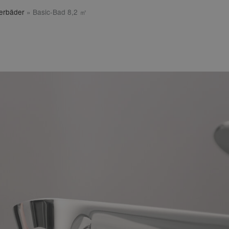
terbäder
»
Basic-Bad 8,2 ㎡
㎡