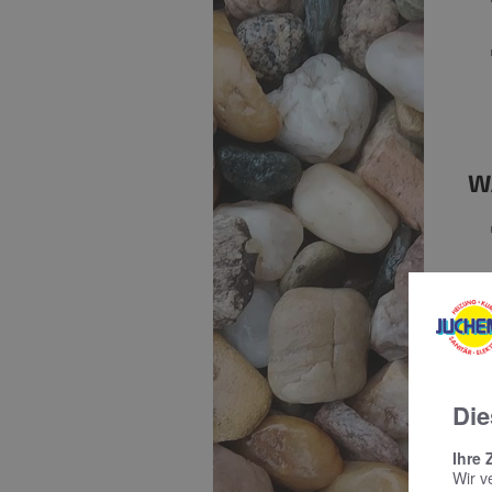
W
Die
Ihre 
W
Wir v