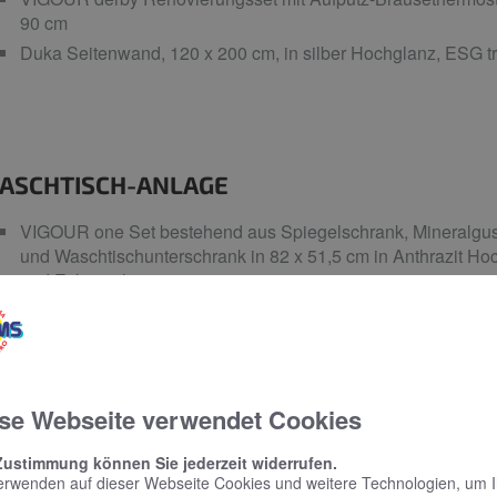
90 cm
Duka Seitenwand, 120 x 200 cm, in silber Hochglanz, ESG t
ASCHTISCH-ANLAGE
VIGOUR one Set bestehend aus Spiegelschrank, Mineralgus
und Waschtischunterschrank in 82 x 51,5 cm in Anthrazit Ho
und Eckventil
VIGOUR derby Einhand-Waschtischarmatur mit Ablaufgarnitu
2 VIGOUR one Hochschränke in Anthrazit Hochglanz, 30 x 3
se Webseite verwendet Cookies
Zustimmung können Sie jederzeit widerrufen.
C-ANLAGE
erwenden auf dieser Webseite Cookies und weitere Technologien, um 