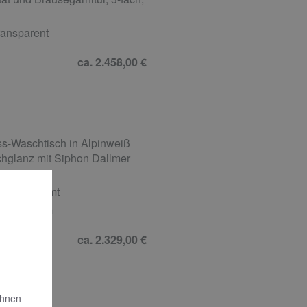
ransparent
ca. 2.458,00 €
s-Waschtisch in Alpinweiß
chglanz mit Siphon Dallmer
r, verchromt
2 x 160 cm
ca. 2.329,00 €
Ihnen