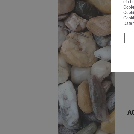
ein b
Cooki
Cooki
Cooki
Daten
B
A