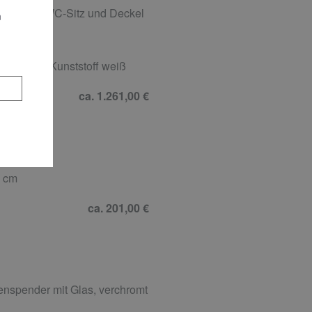
livia lux WC-Sitz und Deckel
n
weiß und Kunststoff weiß
ca. 1.261,00 €
0 cm
ca. 201,00 €
fenspender mit Glas, verchromt