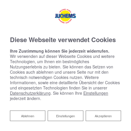
Diese Webseite verwendet Cookies
Ihre Zustimmung können Sie jederzeit widerrufen.
Wir verwenden auf dieser Webseite Cookies und weitere
Technologien, um Ihnen ein bestmögliches
Nutzungserlebnis zu bieten. Sie können das Setzen von
Cookies auch ablehnen und unsere Seite nur mit den
technisch notwendigen Cookies nutzen. Weitere
Informationen, sowie eine detaillierte Übersicht der Cookies
und eingesetzten Technologien finden Sie in unserer
Datenschutzerklärung
. Sie können Ihre
Einstellungen
jederzeit ändern.
Startseite
»
Bad
»
Badinspiration & Musterbäder
»
Komfort-Bad 7 ㎡
Ablehnen
Ablehnen
Einstellungen
Akzeptieren
Komfort-Bad 7 ㎡