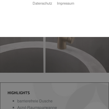
Datenschutz
Impressum
HIGHLIGHTS
barrierefreie Dusche
Acryl-Raumsparwanne