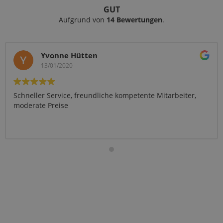
GUT
Aufgrund von
14 Bewertungen
.
tten
Steffen Kalm
24/01/2019
reundliche kompetente Mitarbeiter,
Preis-Leistung ist supe