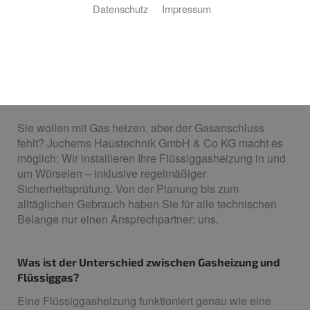
Datenschutz
Impressum
Heizen mit Flüssiggas
Ihre Flüssiggasheizung von Juchems
Haustechnik GmbH & Co KG
Sie wollen mit Gas heizen, aber der Gasanschluss
fehlt? Juchems Haustechnik GmbH & Co KG macht es
möglich: Wir installieren Ihre Flüssiggasheizung in und
um Würselen – inklusive regelmäßiger
Sicherheitsprüfung. Von der Planung bis zum
alltäglichen Gebrauch haben Sie für alle technischen
Belange nur einen Ansprechpartner: uns.
Was ist der Unterschied zwischen Gasheizung und
Flüssiggas?
Eine Flüssiggasheizung funktioniert genau wie eine