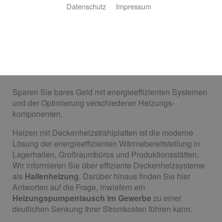
Datenschutz
Impressum
Heizungsanlagen für das
Gewerbe
Sparen Sie bares Geld mit energieeffizienten Systemen
und der Optimierung verschiedener Heizungs­
komponenten.
Heizen mit Deckenheizstrahlplatten ist die moderne
Lösung der energieeffizienten Wärmebereitstellung in
Lagerhallen, Großraumbüros und Produktionsstätten.
Wir informieren Sie über effiziente Deckenheizsysteme
als
Hallenheizung
. Darüber hinaus finden Sie hier
Antworten auf die Frage, inwiefern ein
Heizungspumpentausch im Gewerbe
zu einer
deutlichen Senkung Ihrer Stromkosten führen kann.