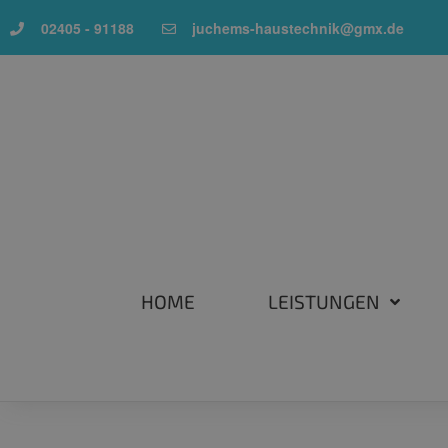
02405 - 91188
juchems-haustechnik@gmx.de
HOME
LEISTUNGEN