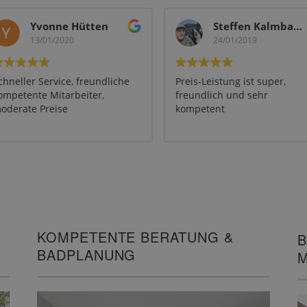
Yvonne Hütten
Steffen Kalmbach-Mall
13/01/2020
24/01/2019
chneller Service, freundliche
Preis-Leistung ist super,
ompetente Mitarbeiter,
freundlich und sehr
oderate Preise
kompetent
KOMPETENTE BERATUNG &
B
BADPLANUNG
M