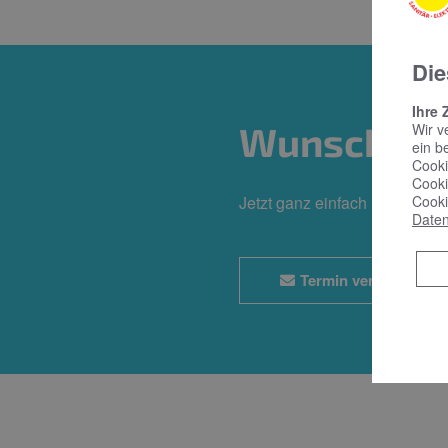
Die
Ihre 
Wunschter
Wir v
ein b
Cooki
Cooki
Cooki
Jetzt ganz einfach und bequ
Daten
Termin vereinbaren