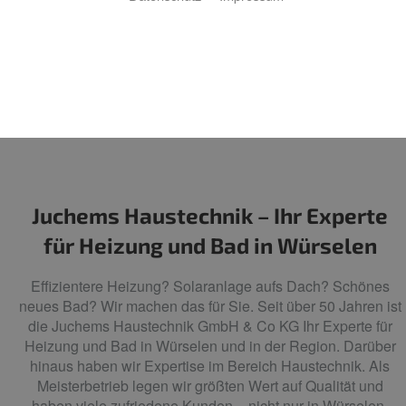
Juchems Haustechnik – Ihr Experte
für Heizung und Bad in Würselen
Effizientere Heizung? Solaranlage aufs Dach? Schönes
neues Bad? Wir machen das für Sie. Seit über 50 Jahren ist
die Juchems Haustechnik GmbH & Co KG Ihr Experte für
Heizung und Bad in Würselen und in der Region. Darüber
hinaus haben wir Expertise im Bereich Haustechnik. Als
Meisterbetrieb legen wir größten Wert auf Qualität und
haben viele zufriedene Kunden – nicht nur in Würselen,